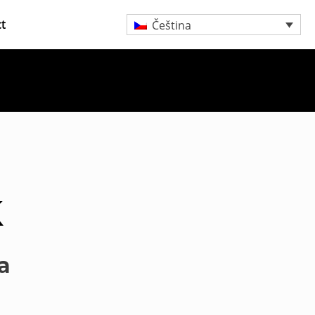
t
Čeština
k
a