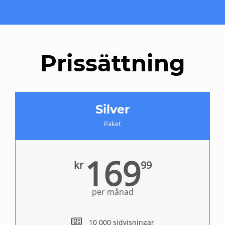
Prissättning
Silver
Paket
169
kr
99
per månad
10 000 sidvisningar