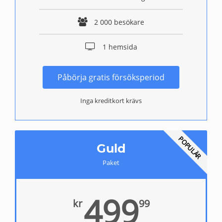
2 000 besökare
1 hemsida
Påbörja gratis försöksperiod
Inga kreditkort krävs
POPULÄR
Guld
Paket
499
kr
99