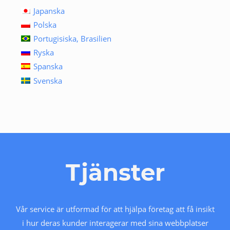
Japanska
Polska
Portugisiska, Brasilien
Ryska
Spanska
Svenska
Tjänster
Vår service är utformad för att hjälpa företag att få insikt
i hur deras kunder interagerar med sina webbplatser