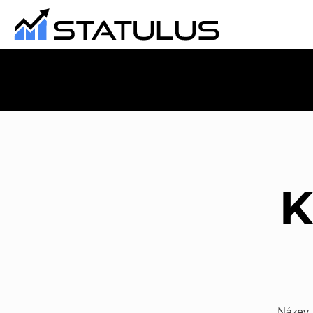
K
Název