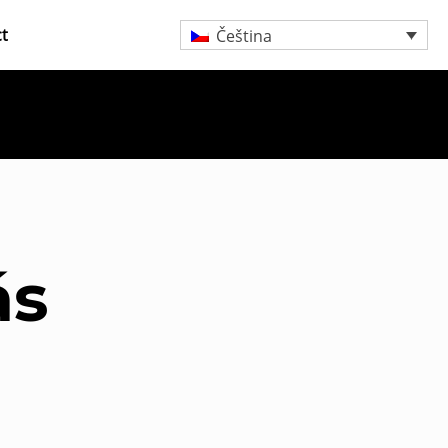
t
Čeština
ás